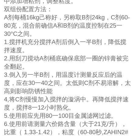
中添加增粘剂，调整粘度。
双组份配置方法：
A剂每桶16kg己称好，另称取B剂24kg，C剂60-
80克，混合前确信A和B剂的温度控制在25一
30°C之间。
1.搅拌机充分搅拌A剂后倒入一半B剂，降低搅
拌速度。
2.用刮刀搅动A剂桶底确保底部一圈的锌膏被完
全翻起。
3.倒入另一半B剂，用温度计测量反应后的温
度，应在30一40之间。太低则C剂不易溶解，太
高则影响防锈性能
4,将C剂慢慢加入搅拌的漩涡中。再降低搅拌速
度，搅拌8一12小时熟化。
5.使用前应先用80一100目金属滤网过滤。
6.使用前请测量六价鉻含量（大于21克/升），
比重（ 1.33-1.42），粘度（60-80秒,ZAHIN2#