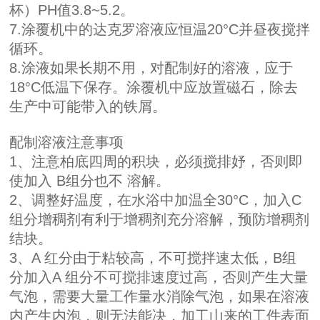
杯）PH值3.8~5.2。
7.涂覆机中的
达克罗
溶液应恒温20°C并昼夜搅拌
循环。
8.涂液如果长期不用，对配制好的溶液，应于
18°C低温下保存。涂覆机中应放置磁石，除去
生产中可能带入的铁屑。
配制溶液注意事项
1、注意柏底四周的积块，必须搅排妤，否则即
使加入 B组分也不 溶解。
2、调整好温度，在水浴中加温全30°C，加入C
组分增稠剂有利于增稠剂充分溶解，预防增稠剂
结块。
3、A 红分由于粘较高，不可搅拌速太低，B组
分加入A 组分不可搅排速度过高，否则产生大量
气泡，需要大量工作量水消除气泡，如果在溶液
内产生内泡，则无法能决，加工山来的工件表面