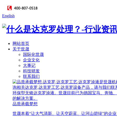
English
网站首页
关于世晟
国际化世晟
企业文化
大事记
科技研发
联系我们
品质承载梦想
世晟本着“让大气清新、让天空蔚蓝、让河山碧绿”的企