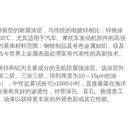
种新型的耐腐涂层，与传统的电镀锌相比：锌铬涂
00℃，尤其适用于汽车、摩托车发动机部件的高强
的基体材料范围：钢铁制品及有色金属如铝、镁及
当今世界上金属表面处理富有代表性的高新技术。
状锌和铝为主要成分的无机防腐蚀涂层。该涂层外
烘、三涂三烘，得到厚度为10～15μm的涂
），中性盐雾试验可≥1000小时，直接暴露在海洋
罗涂液有良好的渗透性，对带深孔、盲孔、狭缝类工
、油漆以获得更丰富的外观色彩或其它性能。