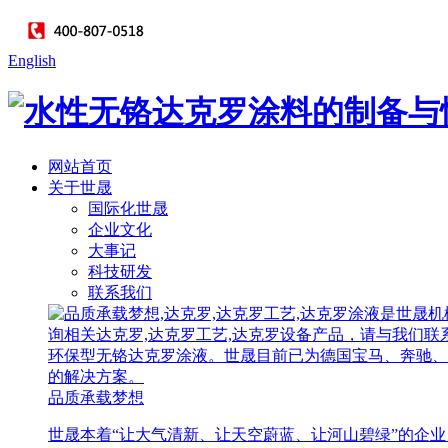
English
网站首页
关于世晟
国际化世晟
企业文化
大事记
科技研发
联系我们
品质承载梦想
世晟本着“让大气清新、让天空蔚蓝、让河山碧绿”的企