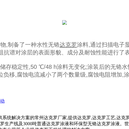
物,制备了一种水性无铬
达克罗
涂料,通过扫描电子显微
学阻抗谱对涂层的表面形貌、成分及耐蚀性能进行了
存稳定性,50 ℃/48 h涂料无变化;涂装后的无铬
位负移,腐蚀电流减小了两个数量级,腐蚀电阻增加,
启动